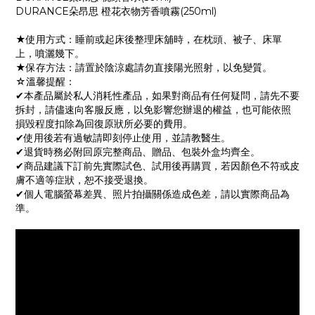
DURANCE朵昂思 橙花衣物芳香噴霧(250ml)
★使用方式：睡前或起床後整理床舖時，在枕頭、被子、床單
上，噴灑幾下。
★保存方法：請置於陰涼處請勿直接陽光照射，以免變質。
☆溫馨提醒：
✔本產品屬於私人消耗性產品，如果對商品有任何疑問，請先不要
拆封，請儘速向客服反應，以免影響您辦退的權益，也可能依照
損毀程度扣除為回復原狀所必要的費用。
✔使用後若有過敏請即刻停止使用，並請教醫生。
✔退貨時務必附回原完整商品、贈品、包裝外盒均齊全。
✔商品建議下訂前先實際試色、試用後再購買，若因顏色不符或皮
膚不適等症狀，恕不接受退換。
✔個人電腦螢幕差異、照片拍攝關係造成色差，請以實際商品為
準。