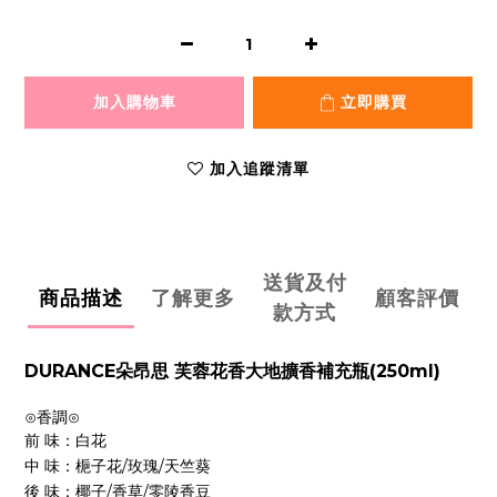
加入購物車
立即購買
加入追蹤清單
送貨及付
商品描述
了解更多
顧客評價
款方式
DURANCE朵昂思 芙蓉花香大地擴香補充瓶(250ml)
⊙香調⊙
前 味：
白花
中 味：
梔子花
/
玫瑰
/
天竺葵
後 味：
椰子
/
香草
/
零陵香豆