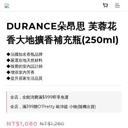
DURANCE朵昂思 芙蓉花
香大地擴香補充瓶(250ml)
◆法國知名香氛品牌
◆嚴選在地天然材料
◆嗅覺的室內設計師
◆增添室內芳香
◆提升居家生活品質
全店，全館消費滿$999即享免運
全店，滿399贈O'Pretty 歐沛媞 小物(隨機出貨)
NT$1,080
NT$1,280