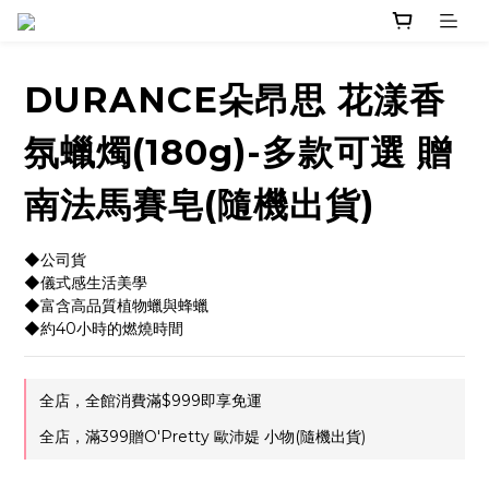
DURANCE朵昂思 花漾香
氛蠟燭(180g)-多款可選 贈
南法馬賽皂(隨機出貨)
◆公司貨
◆儀式感生活美學
◆富含高品質植物蠟與蜂蠟
◆約40小時的燃燒時間
全店，全館消費滿$999即享免運
全店，滿399贈O'Pretty 歐沛媞 小物(隨機出貨)