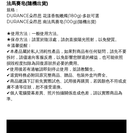
法馬賽皂(隨機出貨)
規格：
DURANCE朵昂思 花漾香氛蠟燭(180g)-多款可選
DURANCE朵昂思 南法馬賽皂(100g)(隨機出貨)
★使用方法：一般使用方法。
★保存方法：請置於陰涼處，請勿直接陽光照射，以免變質。
☆溫馨提醒：
✔本產品屬於私人消耗性產品，如果對商品有任何疑問，請先不要
拆封，請儘速向客服反應，以免影響您辦退的權益，也可能依照
損毀程度扣除為回復原狀所必要的費用。
✔使用後若有過敏請即刻停止使用，並請教醫生。
✔退貨時務必附回原完整商品、贈品、包裝外盒均齊全。
✔商品建議下訂前先實際試色、試用後再購買，若因顏色不符或皮
膚不適等症狀，恕不接受退換。
✔個人電腦螢幕差異、照片拍攝關係造成色差，請以實際商品為
準。