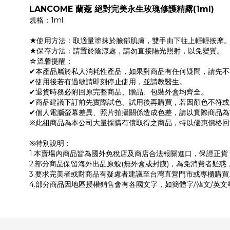
LANCOME 蘭蔻 絕對完美永生玫瑰修護精露(1ml)
規格：1ml
★使用方法：取適量塗抹於臉部肌膚，雙手由下往上輕輕按摩
★保存方法：請置於陰涼處，請勿直接陽光照射，以免變質。
☆溫馨提醒：
✔本產品屬於私人消耗性產品，如果對商品有任何疑問，請先
✔使用後若有過敏請即刻停止使用，並請教醫生。
✔退貨時務必附回原完整商品、贈品、包裝外盒均齊全。
✔商品建議下訂前先實際試色、試用後再購買，若因顏色不符
✔個人電腦螢幕差異、照片拍攝關係造成色差，請以實際商品為
※此組商品為本公司大量採購有償取得之商品，特以優惠價格回
※特別說明：
1.本賣場內商品皆為國外免稅店及商店合法報關進口，保證正
2.部分商品保留海外出品原貌(無外盒或封膜)，為免消費者疑惑
3.要求完美者或對商品有疑慮者建議至台灣直營門市或專櫃購買
4.部分商品因地區授權銷售會有各國文字，如簡體字/韓文/英