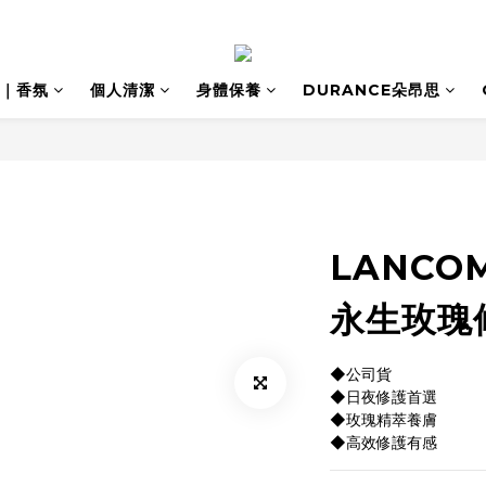
｜香氛
個人清潔
身體保養
DURANCE朵昂思
LANCO
永生玫瑰修
◆公司貨
◆日夜修護首選
◆玫瑰精萃養膚
◆高效修護有感