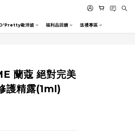
O'Pretty歐沛媞
福利品回饋
送禮專區
ME 蘭蔻 絕對完美
護精露(1ml)