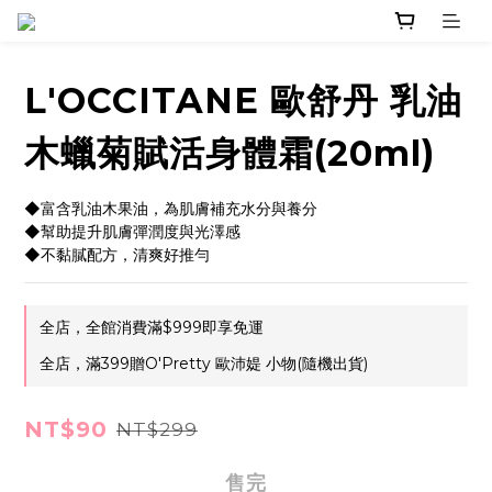
L'OCCITANE 歐舒丹 乳油
木蠟菊賦活身體霜(20ml)
◆富含乳油木果油，為肌膚補充水分與養分
◆幫助提升肌膚彈潤度與光澤感
◆不黏膩配方，清爽好推勻
全店，全館消費滿$999即享免運
全店，滿399贈O'Pretty 歐沛媞 小物(隨機出貨)
NT$90
NT$299
售完