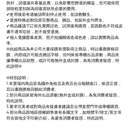
拆封，請儘速向客服反應，以免影響您辦退的權益，也可能依照
損毀程度扣除為回復原狀所必要的費用。
✔使用後若有過敏請即刻停止使用，並請教醫生。
✔退貨時務必附回原完整商品、贈品、包裝外盒均齊全。
✔商品建議下訂前先實際試色、試用後再購買，若因顏色不符或皮
膚不適等症狀，恕不接受退換。
✔個人電腦螢幕差異、照片拍攝關係造成色差，請以實際商品為
準。
※此組商品為本公司大量採購有償取得之商品，特以優惠價格回
饋，內部或許可能含贈品字樣，但均保留專櫃出品原貌；商品依
據專櫃出品狀態，或許可能無外盒或封膜，為免消費者疑惑，特
此說明※
※特別說明：
1.本賣場內商品皆為國外免稅店及商店合法報關進口，保證正貨，
且以優惠價格回饋給消費者。
2.部分商品保留海外出品原貌(無外盒或封膜)，為免消費者疑惑，
特此說明。
3.要求完美者或對商品有疑慮者建議至台灣直營門市或專櫃購買。
4.部分商品因地區授權銷售會有各國文字，如簡體字/韓文/英文等
符合當地文字印刷介紹，為避免消費者疑惑，特此說明。