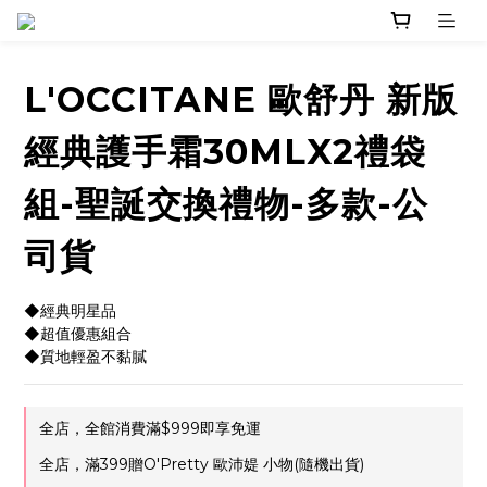
L'OCCITANE 歐舒丹 新版
經典護手霜30MLX2禮袋
組-聖誕交換禮物-多款-公
司貨
◆經典明星品
◆超值優惠組合
◆質地輕盈不黏膩
全店，全館消費滿$999即享免運
全店，滿399贈O'Pretty 歐沛媞 小物(隨機出貨)