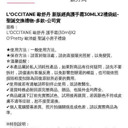
L'
OCCITANE 歐舒丹 新版經典護手霜30MLX2禮袋組-
聖誕交換禮物-多款-公司貨
規格：
L'OCCITANE 歐舒丹 護手霜(30ml)X2
O'Pretty 歐沛媞 聖誕小房子禮袋
★使用方法：一般使用方法。
★保存方法：請置於陰涼處，請勿直接陽光照射，以免變質。
☆溫馨提醒：
✔本產品屬於私人消耗性產品，如果對商品有任何疑問，請先不要
拆封，請儘速向客服反應，以免影響您辦退的權益，也可能依照
損毀程度扣除為回復原狀所必要的費用。
✔使用後若有過敏請即刻停止使用，並請教醫生。
✔退貨時務必附回原完整商品、贈品、包裝外盒均齊全。
✔商品建議下訂前先實際試色、試用後再購買，若因顏色不符或皮
膚不適等症狀，恕不接受退換。
✔個人電腦螢幕差異、照片拍攝關係造成色差，請以實際商品為
準。
※特別說明：