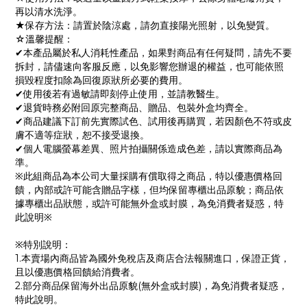
再以清水洗淨。
★保存方法：請置於陰涼處，請勿直接陽光照射，以免變質。
☆溫馨提醒：
✔本產品屬於私人消耗性產品，如果對商品有任何疑問，請先不要
拆封，請儘速向客服反應，以免影響您辦退的權益，也可能依照
損毀程度扣除為回復原狀所必要的費用。
✔使用後若有過敏請即刻停止使用，並請教醫生。
✔退貨時務必附回原完整商品、贈品、包裝外盒均齊全。
✔商品建議下訂前先實際試色、試用後再購買，若因顏色不符或皮
膚不適等症狀，恕不接受退換。
✔個人電腦螢幕差異、照片拍攝關係造成色差，請以實際商品為
準。
※此組商品為本公司大量採購有償取得之商品，特以優惠價格回
饋，內部或許可能含贈品字樣，但均保留專櫃出品原貌；商品依
據專櫃出品狀態，或許可能無外盒或封膜，為免消費者疑惑，特
此說明※
※特別說明：
1.本賣場內商品皆為國外免稅店及商店合法報關進口，保證正貨，
且以優惠價格回饋給消費者。
2.部分商品保留海外出品原貌(無外盒或封膜)，為免消費者疑惑，
特此說明。