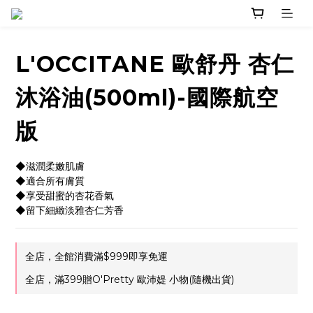
L'OCCITANE 歐舒丹 杏仁
沐浴油(500ml)-國際航空
版
◆滋潤柔嫩肌膚
◆適合所有膚質
◆享受甜蜜的杏花香氣
◆留下細緻淡雅杏仁芳香
全店，全館消費滿$999即享免運
全店，滿399贈O'Pretty 歐沛媞 小物(隨機出貨)