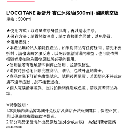
L'OCCITANE 歐舒丹 杏仁沐浴油(500ml)-國際航空版
規格：500ml
★使用方式：取適量潔淨身體肌膚，再以清水沖淨。
★保存方法：請置於陰涼處，請勿直接陽光照射，以免變質。
☆溫馨提醒：
✔本產品屬於私人消耗性產品，如果對商品有任何疑問，請先不要
拆封，請儘速向客服反應，以免影響您辦退的權益，也可能依照
損毀程度扣除為回復原狀所必要的費用。
✔使用後若有過敏請即刻停止使用，並請教醫生。
✔退貨時務必附回原完整商品、贈品、包裝外盒均齊全。
✔商品建議下訂前先實際試色、試用後再購買，若因顏色不符或皮
膚不適等症狀，恕不接受退換。
✔個人電腦螢幕差異、照片拍攝關係造成色差，請以實際商品為
準。
※特別說明：
1.本賣場內商品皆為國外免稅店及商店合法報關進口，保證正貨，
且以優惠價格回饋給消費者。
2.部分商品保留海外出品原貌(無外盒或封膜)，為免消費者疑惑，
特此說明。