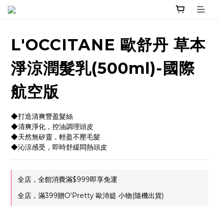
L'OCCITANE 歐舒丹 草本
淨涼潤髮乳(500ml)-國際
航空版
◆打造清爽豐盈髮絲
◆清爽淨化，控油調理頭皮
◆天然無矽靈，輕盈不壓毛髮
◆沁涼感受，即時舒緩悶熱頭皮
全店，全館消費滿$999即享免運
全店，滿399贈O'Pretty 歐沛媞 小物(隨機出貨)