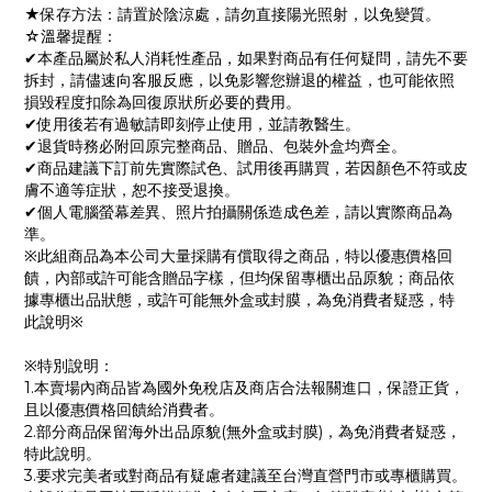
★保存方法：請置於陰涼處，請勿直接陽光照射，以免變質。
☆溫馨提醒：
✔本產品屬於私人消耗性產品，如果對商品有任何疑問，請先不要
拆封，請儘速向客服反應，以免影響您辦退的權益，也可能依照
損毀程度扣除為回復原狀所必要的費用。
✔使用後若有過敏請即刻停止使用，並請教醫生。
✔退貨時務必附回原完整商品、贈品、包裝外盒均齊全。
✔商品建議下訂前先實際試色、試用後再購買，若因顏色不符或皮
膚不適等症狀，恕不接受退換。
✔個人電腦螢幕差異、照片拍攝關係造成色差，請以實際商品為
準。
※此組商品為本公司大量採購有償取得之商品，特以優惠價格回
饋，內部或許可能含贈品字樣，但均保留專櫃出品原貌；商品依
據專櫃出品狀態，或許可能無外盒或封膜，為免消費者疑惑，特
此說明※
※特別說明：
1.本賣場內商品皆為國外免稅店及商店合法報關進口，保證正貨，
且以優惠價格回饋給消費者。
2.部分商品保留海外出品原貌(無外盒或封膜)，為免消費者疑惑，
特此說明。
3.要求完美者或對商品有疑慮者建議至台灣直營門市或專櫃購買。