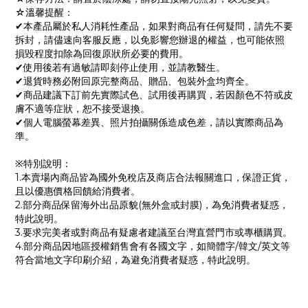
☆溫馨提醒：
✔本產品屬於私人消耗性產品，如果對商品有任何疑問，請先不要
拆封，請儘速向客服反應，以免影響您辦退的權益，也可能依照
損毀程度扣除為回復原狀所必要的費用。
✔使用後若有過敏請即刻停止使用，並請教醫生。
✔退貨時務必附回原完整商品、贈品、包裝外盒均齊全。
✔商品建議下訂前先實際試色、試用後再購買，若因顏色不符或皮
膚不適等症狀，恕不接受退換。
✔個人電腦螢幕差異、照片拍攝關係造成色差，請以實際商品為
準。
※特別說明：
1.本賣場內商品皆為國外免稅店及商店合法報關進口，保證正貨，
且以優惠價格回饋給消費者。
2.部分商品保留海外出品原貌(無外盒或封膜)，為免消費者疑惑，
特此說明。
3.要求完美者或對商品有疑慮者建議至台灣直營門市或專櫃購買。
4.部分商品因地區授權銷售會有各國文字，如簡體字/韓文/英文等
符合當地文字印刷介紹，為避免消費者疑惑，特此說明。