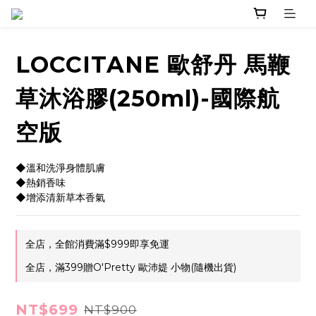
LOCCITANE 歐舒丹 馬鞭
草沐浴膠(250ml)-國際航
空版
◆溫和洗淨身體肌膚
◆熱銷香味
◆增添清新草本香氣
全店，全館消費滿$999即享免運
全店，滿399贈O'Pretty 歐沛媞 小物(隨機出貨)
NT$699
NT$900