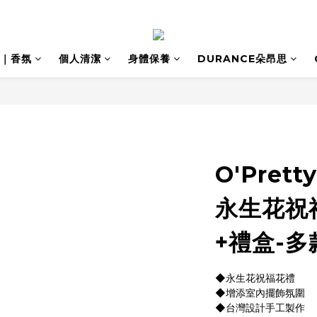
｜香氛
個人清潔
身體保養
DURANCE朵昂思
O'Pret
永生花祝
+禮盒-多
◆永生花祝福花禮
◆增添室內擺飾氛圍
◆台灣設計手工製作