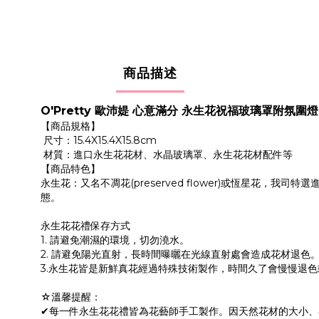
商品描述
O'Pretty 歐沛媞 心意滿分 永生花祝福玻璃罩附氛圍
【商品規格】
尺寸：15.4X15.4X15.8cm
材質：進口永生花花材、水晶玻璃罩、永生花花材配件等
【商品特色】
永生花：又名不凋花(preserved flower)或恆星花
態。
永生花花禮保存方式
1. 請避免潮濕的環境，切勿澆水。
2. 請避免陽光直射，長時間曝曬在光線直射處會造成花材退色
3.永生花皆是新鮮真花經過特殊技術製作，時間久了會慢慢退
☆溫馨提醒：
✔每一件永生花花禮皆為花藝師手工製作。因天然花材的大小、