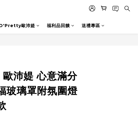
O'Pretty歐沛媞
福利品回饋
送禮專區
立即購買
ty 歐沛媞 心意滿分
福玻璃罩附氛圍燈
款