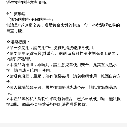
滿生物學的詩意與奧秘。
➗4. 數學篇
「無窮的數學 有限的杯子」
無論是π的無窮之美，還是黃金比例的和諧，每一杯都演繹數學的
無盡可能。
☆溫馨提醒：
✔第一次使用，請先用中性洗滌劑清洗乾淨再使用。
✔請勿使用硬質洗具(菜瓜布、鋼刷)及腐蝕性清潔劑洗滌印刷面，
內部則不影響。
✔本產品為器皿，非玩具，請注意兒童使用安全。尤其置入熱水
後，請再成人陪同下使用。
✔請避免碰撞，重壓，如有龜裂破損，請勿繼續使用，維護自身安
全。
✔個人電腦螢幕差異、照片拍攝關係造成色差，請以實際商品為
準。
✔本產品屬於私人消耗性單獨包裝產品，已拆封或使用過、無法恢
復原狀、商品外盒損壞等均恕無法辦理退換貨。