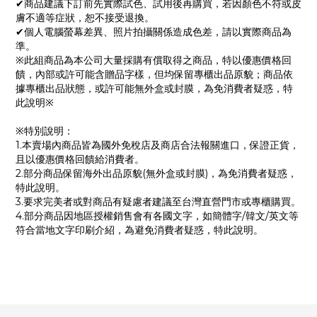
✔商品建議下訂前先實際試色、試用後再購買，若因顏色不符或皮
膚不適等症狀，恕不接受退換。
✔個人電腦螢幕差異、照片拍攝關係造成色差，請以實際商品為
準。
※此組商品為本公司大量採購有償取得之商品，特以優惠價格回
饋，內部或許可能含贈品字樣，但均保留專櫃出品原貌；商品依
據專櫃出品狀態，或許可能無外盒或封膜，為免消費者疑惑，特
此說明※
※特別說明：
1.本賣場內商品皆為國外免稅店及商店合法報關進口，保證正貨，
且以優惠價格回饋給消費者。
2.部分商品保留海外出品原貌(無外盒或封膜)，為免消費者疑惑，
特此說明。
3.要求完美者或對商品有疑慮者建議至台灣直營門市或專櫃購買。
4.部分商品因地區授權銷售會有各國文字，如簡體字/韓文/英文等
符合當地文字印刷介紹，為避免消費者疑惑，特此說明。