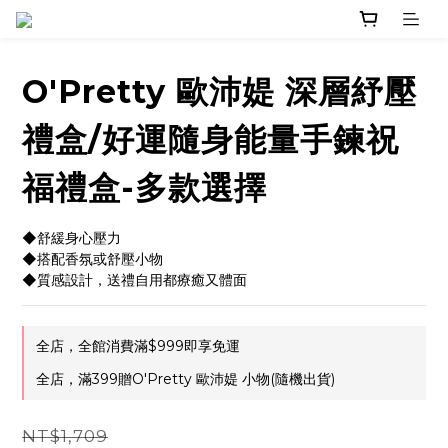
O'Pretty 歐沛媞 深層紓壓
禮盒/好運隨身能量手鍊祝
福禮盒-多款選擇
◆舒緩身心壓力
◆搭配香氛或舒壓小物
◆質感設計，送禮自用都療癒又體面
全店，全館消費滿$999即享免運
全店，滿399贈O'Pretty 歐沛媞 小物(隨機出貨)
NT$1,709