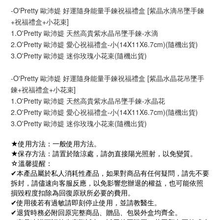
-O'Pretty 歐沛媞 好運隨身能量手鍊祝福禮盒 [紫晶水滴吊墜手鍊
+祝福禮盒+小花束]
1.O'Pretty 歐沛媞 天然高貴紫水晶吊墜手鍊-水滴
2.O'Pretty 歐沛媞 愛心祝福禮盒-小(14X11X6.7cm)(隨機出貨)
3.O'Pretty 歐沛媞 迷你玫瑰小花束(隨機出貨)
-O'Pretty 歐沛媞 好運隨身能量手鍊祝福禮盒 [紫晶水晶花吊墜手
鍊+祝福禮盒+小花束]
1.O'Pretty 歐沛媞 天然高貴紫水晶吊墜手鍊-水晶花
2.O'Pretty 歐沛媞 愛心祝福禮盒-小(14X11X6.7cm)(隨機出貨)
3.O'Pretty 歐沛媞 迷你玫瑰小花束(隨機出貨)
★使用方法：一般使用方法。
★保存方法：請置於陰涼處，請勿直接陽光照射，以免變質。
☆溫馨提醒：
✔本產品屬於私人消耗性產品，如果對商品有任何疑問，請先不要
拆封，請儘速向客服反應，以免影響您辦退的權益，也可能依照
損毀程度扣除為回復原狀所必要的費用。
✔使用後若有過敏請即刻停止使用，並請教醫生。
✔退貨時務必附回原完整商品、贈品、包裝外盒均齊全。