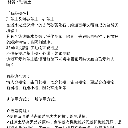
材質：珪藻土
【商品特色】
珪藻土又稱矽藻土、硅藻土
是淡水湖或深海中的古代矽藻化石，經過百年沈積而成的自然沉
積礦土。
具有可迅速吸水乾燥，淨化空氣、除臭、去異味的特性，有很好
的絕緣特性，能隔熱斷冷。
我司特別設計了動物可愛造型
不僅保持珪藻土特性外還可裝飾空間
這種可愛的藻土吸濕耐熱墊不考慮帶回家同時送給自己愛的人
嗎？
商品適合送：
情人節禮物、生日花禮、七夕花禮、告白禮物、聖誕交換禮物、
新居禮、新婚小禮、辦公室擺飾等
★使用方式：一般使用方式。
☆溫馨提醒：
✔使用及收納時盡量避免大力碰撞，以免受損。
✔硅藻土墊為天然的原料，會帶點有機纖維的雜點與纖維孔洞，是
材料本身的特性，每一批、每一片也都不會一樣，乃屬正常現