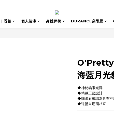
｜香氛
個人清潔
身體保養
DURANCE朵昂思
O'Pret
海藍月光
◆神秘貓眼光澤
◆精緻工藝設計
◆貓眼石被認為具有守
◆送禮自用兩相宜