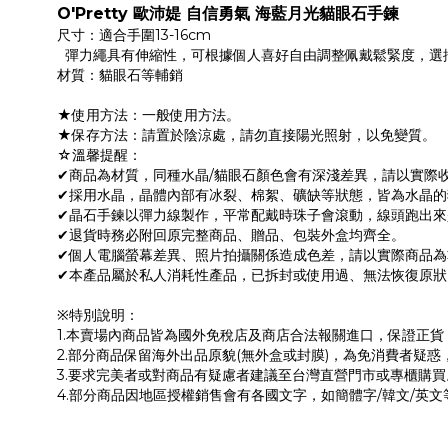
O'Pretty 歐沛媞 自信勇氣 海藍月光貓眼石手鍊
尺寸：適合手圍13-16cm
彈力繩具有伸縮性，可根據個人喜好自由調整佩戴鬆緊度，選
材質：貓眼石等輔銷
★使用方法：一般使用方法。
★保存方法：請置於陰涼處，請勿直接陽光照射，以免變質。
☆溫馨提醒：
✔商品為材質，同種水晶/貓眼石顏色會有深淺差異，請以實際
✔採用水晶，晶體內部有冰裂、棉絮、礦缺等狀態，皆為水晶的
✔晶石手鍊以彈力線製作，平常配戴時珠子會滾動，線頭跑出來
✔退貨時務必附回原完整商品、贈品、包裝外盒均齊全。
✔個人電腦螢幕差異、照片拍攝關係造成色差，請以實際商品為
✔本產品屬於私人消耗性產品，已拆封或使用過、無法恢復原狀
※特別說明：
1.本賣場內商品皆為國外免稅店及商店合法報關進口，保證正
2.部分商品保留海外出品原貌(無外盒或封膜)，為免消費者疑惑
3.要求完美者或對商品有疑慮者建議至台灣直營門市或專櫃購買
4.部分商品因地區授權銷售會有各國文字，如簡體字/韓文/英