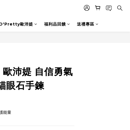
O'Pretty歐沛媞
福利品回饋
送禮專區
立即購買
ty 歐沛媞 自信勇氣
貓眼石手鍊
護能量