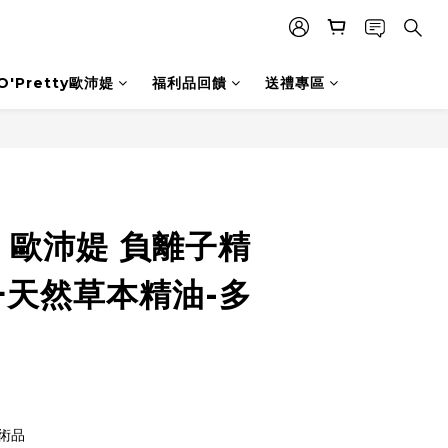
O'Pretty歐沛媞
福利品回饋
送禮專區
ty 歐沛媞 負離子精
+天然草本精油-多
術品