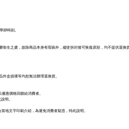
。
。
寧靜時刻。
響衛生之虞，故除商品本身有瑕疵外，縱使拆封後可恢復原狀，均不提供退換
品外盒損壞等均恕無法辦理退換貨。
以優惠價格回饋給消費者。
此說明。
符合當地文字印刷介紹，為避免消費者疑惑，特此說明。