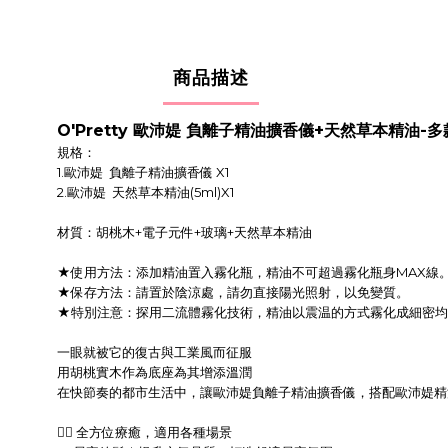
商品描述
O'Pretty 歐沛媞 負離子精油擴香儀+天然草本精油-
規格：
1.歐沛媞 負離子精油擴香儀 X1
2.歐沛媞 天然草本精油(5ml)X1
材質：胡桃木+電子元件+玻璃+天然草本精油
★使用方法：添加精油置入霧化瓶，精油不可超過霧化瓶身MAX線
★保存方法：請置於陰涼處，請勿直接陽光照射，以免變質。
★特別注意：探用二流體霧化技術，精油以震温的方式霧化成細密均
一眼就被它的復古與工業風而征服
用胡桃實木作為底座為其增添溫潤
在快節奏的都市生活中，讓歐沛媞負離子精油擴香儀，搭配歐沛媞精
💆‍♀️ 全方位療癒，適用各種場景