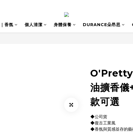
｜香氛
個人清潔
身體保養
DURANCE朵昂思
O'Pret
油擴香儀
款可選
◆公司貨
◆復古工業風
◆香氛與質感並存的藝