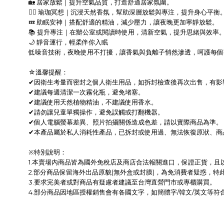
🏡 居家放鬆｜提升空氣品質，打造舒適居家氛圍。
🧘‍♂️ 瑜珈冥想｜沉浸天然香氛，幫助深層放鬆與專注，提升身心平衡
💤 助眠安神｜搭配舒適的精油，減少壓力，讓夜晚更加寧靜放鬆。
📚 提升專注｜在辦公室或閱讀時使用，清新空氣，提升思緒與效率
🌙 靜音運行，輕柔伴你入眠
低噪音技術，夜晚使用不打擾，讓香氣與負離子悄然滲透，呵護每個
☆溫馨提醒：
✔因衛生考量而密封之個人衛生用品，如拆封檢查後再次出售，有影
✔
建議每週清潔一次霧化瓶，避免堵塞。
✔
建議使用天然植物精油，不建議使用香水。
✔
請勿讓兒童單獨操作，避免誤觸或打翻機器。
✔
個人電腦螢幕差異、照片拍攝關係造成色差，請以實際商品為準。
✔
本產品屬於私人消耗性產品，已拆封或使用過、無法恢復原狀、商
※特別說明：
1.本賣場內商品皆為國外免稅店及商店合法報關進口，保證正貨，且
2.部分商品保留海外出品原貌(無外盒或封膜)，為免消費者疑惑，特
3.要求完美者或對商品有疑慮者建議至台灣直營門市或專櫃購買。
4.部分商品因地區授權銷售會有各國文字，如簡體字/韓文/英文等