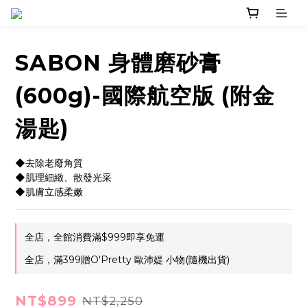
SABON 身體磨砂膏
(600g)-國際航空版 (附金
湯匙)
◆去除老廢角質
◆肌理細緻、散發光采
◆肌膚立感柔嫩
全店，全館消費滿$999即享免運
全店，滿399贈O'Pretty 歐沛媞 小物(隨機出貨)
NT$899
NT$2,250