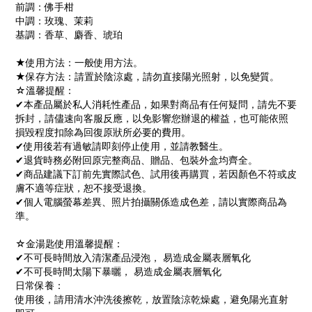
前調：佛手柑
中調：玫瑰、茉莉
基調：香草、麝香、琥珀
★使用方法：一般使用方法。
★保存方法：請置於陰涼處，請勿直接陽光照射，以免變質。
☆溫馨提醒：
✔本產品屬於私人消耗性產品，如果對商品有任何疑問，請先不要
拆封，請儘速向客服反應，以免影響您辦退的權益，也可能依照
損毀程度扣除為回復原狀所必要的費用。
✔使用後若有過敏請即刻停止使用，並請教醫生。
✔退貨時務必附回原完整商品、贈品、包裝外盒均齊全。
✔商品建議下訂前先實際試色、試用後再購買，若因顏色不符或皮
膚不適等症狀，恕不接受退換。
✔個人電腦螢幕差異、照片拍攝關係造成色差，請以實際商品為
準。
☆金湯匙使用溫馨提醒：
✔不可長時間放入清潔產品浸泡， 易造成金屬表層氧化
✔不可長時間太陽下暴曬， 易造成金屬表層氧化
日常保養：
使用後，請用清水沖洗後擦乾，放置陰涼乾燥處，避免陽光直射