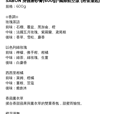
SABON 身體磨砂膏(600g)-國際航空版 (附金湯匙)
規格：600g
⊙香調⊙
玫瑰茶語
前味：石榴、覆盆、黑加侖、橙
中味：法國五月玫瑰、紫羅蘭、鳶尾根
後味：香草、雪松、麝香
以色列綠玫瑰
前味：檸檬、佛手柑、柑橘
中味：綠茶、綠玫瑰、生薑
後味：白麝香
西西里柑橘
前味：萊姆、橙橘
中味：薑根、荳蔻
後味：癒創木
香蘋薰衣草
揉合香甜蘋果與薰衣草的雙重香氛，甜蜜而愉悅。
橙花漫舞