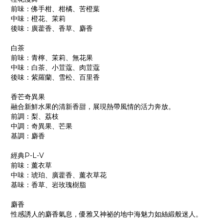
前味：佛手柑、柑橘、苦橙葉
中味：橙花、茉莉
後味：廣藿香、香草、麝香
白茶
前味：青檸、茉莉、無花果
中味：白茶、小荳蔻、肉荳蔻
後味：紫羅蘭、雪松、百里香
香芒奇異果
融合新鮮水果的清新香甜，展現熱帶風情的活力奔放。
前調：梨、荔枝
中調：奇異果、芒果
基調：麝香
經典P-L-V
前味：薰衣草
中味：琥珀、廣藿香、薰衣草花
基味：香草、岩玫瑰樹脂
麝香
性感誘人的麝香氣息，優雅又神祕的地中海魅力如絲緞般迷人。