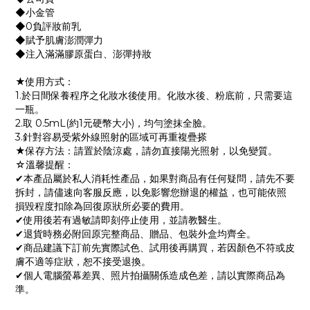
◆小金管
◆0負評妝前乳
◆賦予肌膚澎潤彈力
◆注入滿滿膠原蛋白、澎彈持妝
★使用方式：
1.於日間保養程序之化妝水後使用。化妝水後、粉底前，只需要這
一瓶。
2.取 0.5mL(約1元硬幣大小)，均勻塗抹全臉。
3.針對容易受紫外線照射的區域可再重複疊搽
★保存方法：請置於陰涼處，請勿直接陽光照射，以免變質。
☆溫馨提醒：
✔本產品屬於私人消耗性產品，如果對商品有任何疑問，請先不要
拆封，請儘速向客服反應，以免影響您辦退的權益，也可能依照
損毀程度扣除為回復原狀所必要的費用。
✔使用後若有過敏請即刻停止使用，並請教醫生。
✔退貨時務必附回原完整商品、贈品、包裝外盒均齊全。
✔商品建議下訂前先實際試色、試用後再購買，若因顏色不符或皮
膚不適等症狀，恕不接受退換。
✔個人電腦螢幕差異、照片拍攝關係造成色差，請以實際商品為
準。