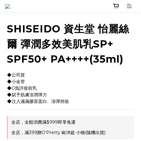
SHISEIDO 資生堂 怡麗絲
爾 彈潤多效美肌乳SP+
SPF50+ PA++++(35ml)
◆公司貨
◆小金管
◆0負評妝前乳
◆賦予肌膚澎潤彈力
◆注入滿滿膠原蛋白、澎彈持妝
全店，全館消費滿$999即享免運
全店，滿399贈O'Pretty 歐沛媞 小物(隨機出貨)