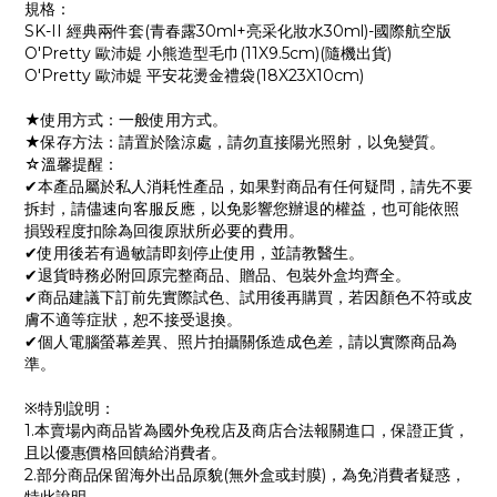
規格：
SK-II 經典兩件套(青春露30ml+亮采化妝水30ml)-國際航空版
O'Pretty 歐沛媞 小熊造型毛巾(11X9.5cm)(隨機出貨)
O'Pretty 歐沛媞 平安花燙金禮袋(18X23X10cm)
★使用方式：一般使用方式。
★保存方法：請置於陰涼處，請勿直接陽光照射，以免變質。
☆溫馨提醒：
✔本產品屬於私人消耗性產品，如果對商品有任何疑問，請先不要
拆封，請儘速向客服反應，以免影響您辦退的權益，也可能依照
損毀程度扣除為回復原狀所必要的費用。
✔使用後若有過敏請即刻停止使用，並請教醫生。
✔退貨時務必附回原完整商品、贈品、包裝外盒均齊全。
✔商品建議下訂前先實際試色、試用後再購買，若因顏色不符或皮
膚不適等症狀，恕不接受退換。
✔個人電腦螢幕差異、照片拍攝關係造成色差，請以實際商品為
準。
※特別說明：
1.本賣場內商品皆為國外免稅店及商店合法報關進口，保證正貨，
且以優惠價格回饋給消費者。
2.部分商品保留海外出品原貌(無外盒或封膜)，為免消費者疑惑，