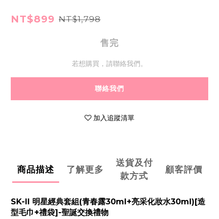
NT$899
NT$1,798
售完
若想購買，請聯絡我們。
聯絡我們
加入追蹤清單
送貨及付
商品描述
了解更多
顧客評價
款方式
SK-II 明星經典套組(青春露30ml+亮采化妝水30ml)[造
型毛巾+禮袋]-聖誕交換禮物