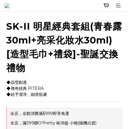
SK-II 明星經典套組(青春露
30ml+亮采化妝水30ml)
[造型毛巾+禮袋]-聖誕交換
禮物
◆晶瑩剔透
◆傳奇經典 PITERA
◆給予潔淨、細滑肌膚
全店，全館消費滿$999即享免運
全店，滿399贈O'Pretty 歐沛媞 小物(隨機出貨)