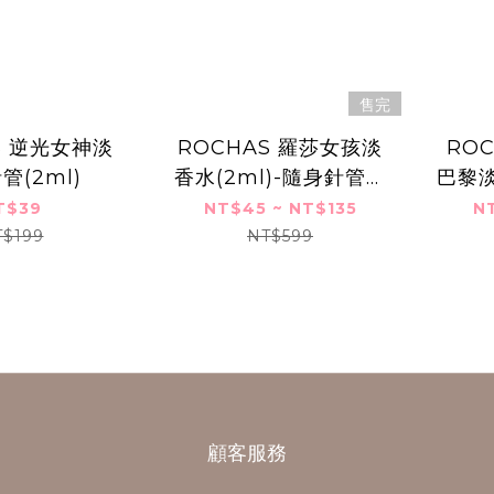
售完
S 逆光女神淡
ROCHAS 羅莎女孩淡
RO
管(2ml)
香水(2ml)-隨身針管試
巴黎淡
香
T$39
NT$45 ~ NT$135
N
T$199
NT$599
顧客服務