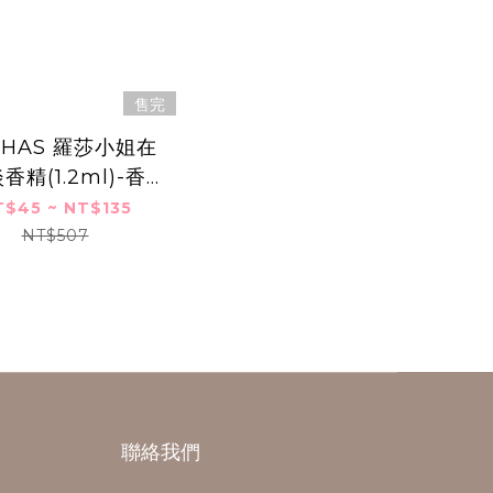
售完
CHAS 羅莎小姐在
香精(1.2ml)-香水
隨身針管試香
T$45 ~ NT$135
NT$507
聯絡我們