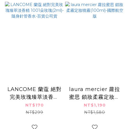
LANCOME 蘭蔻 絕對
laura mercier 蘿拉
完美玫瑰臻萃淡香精
蜜思 鎖妝柔霧定妝噴
1001朵玫瑰(2ml)-隨
霧(100ml)-國際航空
NT$170
NT$1,190
身針管香水-百貨公司
版
NT$299
NT$1,580
貨