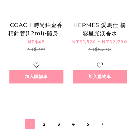
COACH 時尚鉑金香
HERMES 愛馬仕 橘
精針管(1.2ml)-隨身香
彩星光淡香水
水-公司貨
(30ml/100ml)-國際
NT$45
NT$1,520 ~ NT$2,790
航空版
NT$199
NT$6,270
加入購物車
加入購物車
1
2
3
4
5