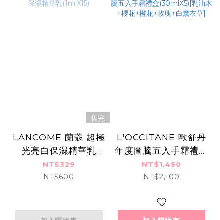
售完
LANCOME 蘭蔻 超極
L'OCCITANE 歐舒丹
光亮白保濕精華乳
年度圖騰五入手霜禮盒
(1mlX15)
(30mlX5)[乳油木+櫻
NT$329
NT$1,450
花+橙花+玫瑰+白薰衣
NT$600
NT$2,100
草]